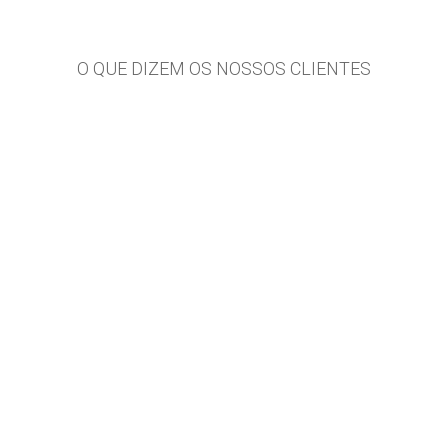
O QUE DIZEM OS NOSSOS CLIENTES
Excecional.Gostei de tudo
e tenciono voltar
novamente.